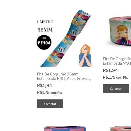
Fita De Gorgur
Estampada Nº9 
R$1,94
Fita De Gorgurão 38mm
R$1,75
com
Pix
Estampada Nº9 1 Metro Frozen
Olaf
R$1,94
R$1,75
com
Pix