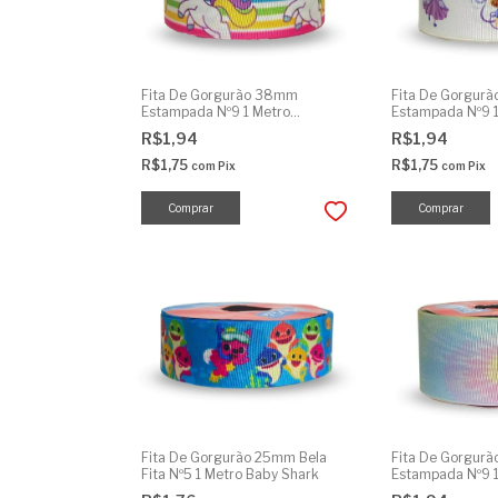
Fita De Gorgurão 38mm
Fita De Gorgur
Estampada Nº9 1 Metro
Estampada Nº9 1
Unicórnio Listras
R$1,94
R$1,94
R$1,75
R$1,75
com
Pix
com
Pix
Fita De Gorgurão 25mm Bela
Fita De Gorgur
Fita Nº5 1 Metro Baby Shark
Estampada Nº9 1