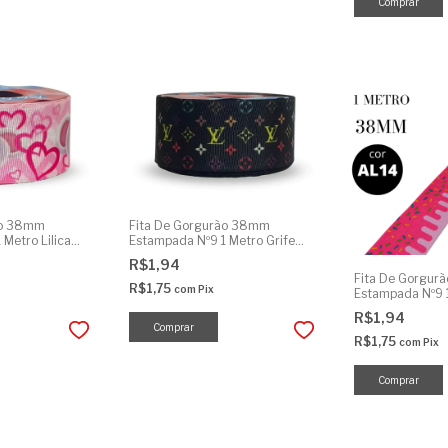
ão 38mm
Fita De Gorgurão 38mm
Metro Lilica
Estampada Nº9 1 Metro Grife
Preto
R$1,94
Fita De Gorgur
R$1,75
com
Pix
Estampada Nº9 
Cobertura Mora
R$1,94
R$1,75
com
Pix