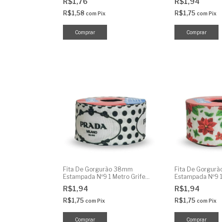
R$1,76
R$1,94
R$1,58
R$1,75
com
Pix
com
Pix
Fita De Gorgurão 38mm
Fita De Gorgur
Estampada Nº9 1 Metro Grife
Estampada Nº9 1
Famosa
Vermelhas
R$1,94
R$1,94
R$1,75
R$1,75
com
Pix
com
Pix