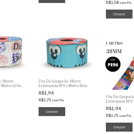
R$1,58
com
Pix
ão 38mm
Fita De Gorgurão 38mm
 Metro Grife
Estampada Nº9 1 Metro Bidu
R$1,94
Fita De Gorgur
R$1,75
com
Pix
Estampada Nº9 
Princesas
R$1,94
R$1,75
com
Pix