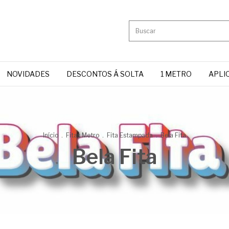
NOVIDADES
DESCONTOS Á SOLTA
1 METRO
APLI
Início
.
Fitas Metro
.
Fita Estampada
.
Bela Fita
Bela Fita