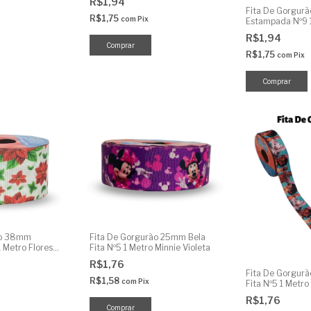
R$1,94
Fita De Gorgur
R$1,75
com
Pix
Estampada Nº9 1
Pintadinha
R$1,94
R$1,75
com
Pix
ão 38mm
Fita De Gorgurão 25mm Bela
 Metro Flores
Fita Nº5 1 Metro Minnie Violeta
R$1,76
Fita De Gorgur
R$1,58
com
Pix
Fita Nº5 1 Metr
R$1,76