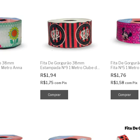
ão 38mm
Fita De Gorgurão 38mm
Fita De Gorgur
1 Metro Anna
Estampada Nº9 1 Metro Clube de
Fita Nº5 1 Metro
Futebol
R$1,94
R$1,76
R$1,75
R$1,58
com
Pix
com
Pix