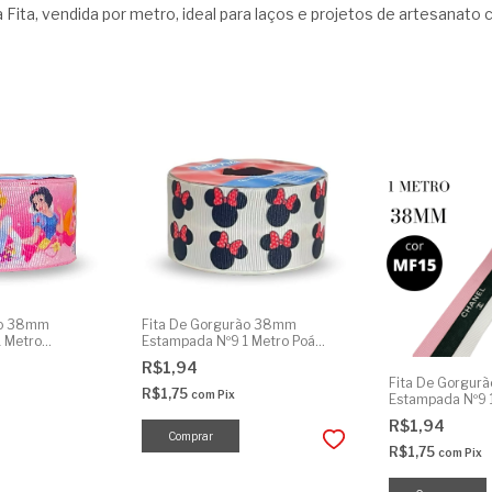
Fita, vendida por metro, ideal para laços e projetos de artesanat
ão 38mm
Fita De Gorgurão 38mm
 Metro
Estampada Nº9 1 Metro Poá
Minnie
R$1,94
Fita De Gorgur
R$1,75
com
Pix
Estampada Nº9 1
Listrada
R$1,94
R$1,75
com
Pix