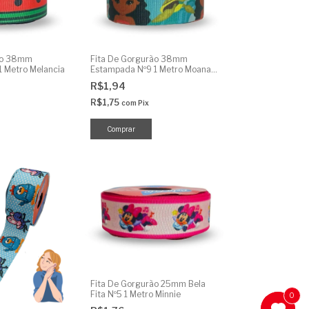
ão 38mm
Fita De Gorgurão 38mm
 Metro Melancia
Estampada Nº9 1 Metro Moana
Cut
R$1,94
R$1,75
com
Pix
Fita De Gorgurão 25mm Bela
Fita Nº5 1 Metro Minnie
0
0