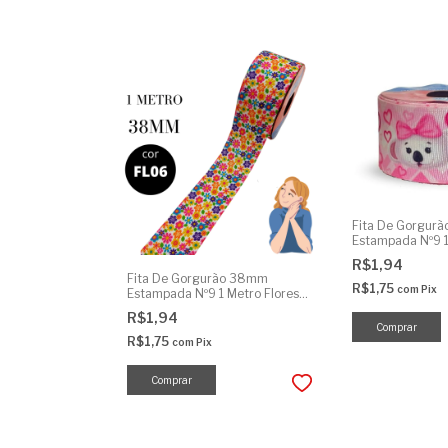
Fita De Gorgur
Estampada Nº9 1 
Ripilica
R$1,94
Fita De Gorgurão 38mm
R$1,75
com
Pix
Estampada Nº9 1 Metro Flores
Pequenas
R$1,94
R$1,75
com
Pix