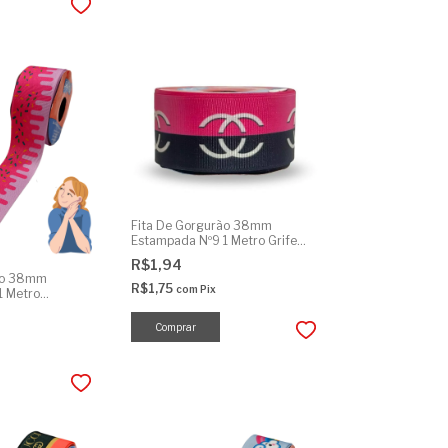
Fita De Gorgurão 38mm
Estampada Nº9 1 Metro Grife
Rosa Preto
R$1,94
ão 38mm
R$1,75
com
Pix
1 Metro
ngo