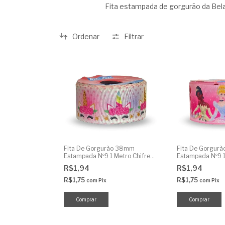
Fita estampada de gorgurão da Bela 
Ordenar
Filtrar
Fita De Gorgurão 38mm
Fita De Gorgur
Estampada Nº9 1 Metro Chifre
Estampada Nº9 1
Unicórnio
Princesas
R$1,94
R$1,94
R$1,75
R$1,75
com
Pix
com
Pix