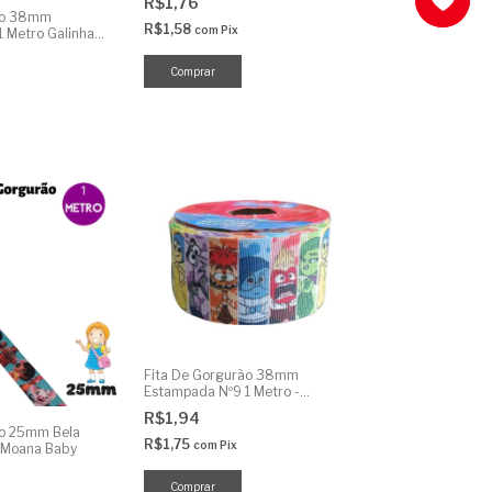
R$1,76
ão 38mm
R$1,58
com
Pix
 Metro Galinha
Fita De Gorgurão 38mm
Estampada Nº9 1 Metro -
Divertidamente
R$1,94
ão 25mm Bela
R$1,75
com
Pix
o Moana Baby