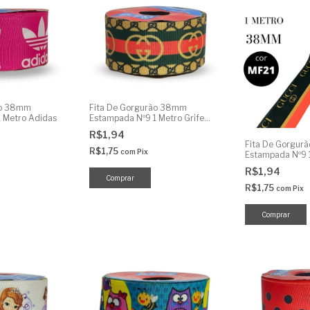
ão 38mm
Fita De Gorgurão 38mm
 Metro Adidas
Estampada Nº9 1 Metro Grife
Clássica
R$1,94
Fita De Gorgur
R$1,75
com
Pix
Estampada Nº9 1
Famosa
R$1,94
R$1,75
com
Pix