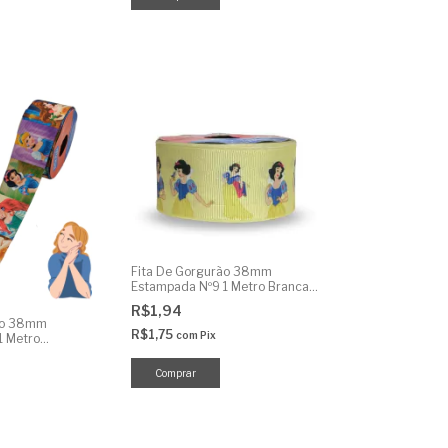
Fita De Gorgurão 38mm
Estampada Nº9 1 Metro Branca
De Neve
R$1,94
ão 38mm
R$1,75
com
Pix
1 Metro