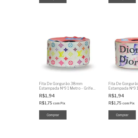
Fita De Gorgurão 38mm
Fita De Gorgur
Estampada Nº9 1 Metro - Grife
Estampada Nº9 1
Branco
Famosa
R$1,94
R$1,94
R$1,75
R$1,75
com
Pix
com
Pix