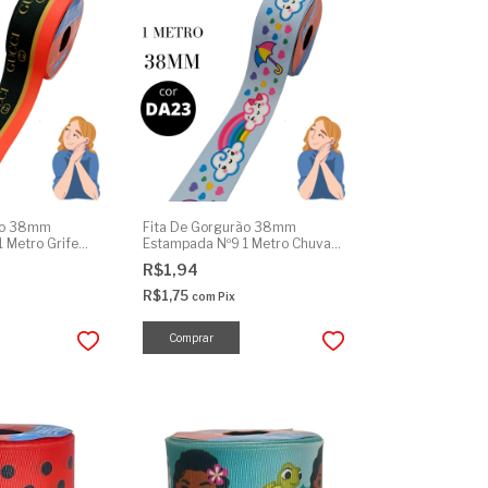
ão 38mm
Fita De Gorgurão 38mm
 Metro Grife
Estampada Nº9 1 Metro Chuva
de Amor Coração
R$1,94
R$1,75
com
Pix