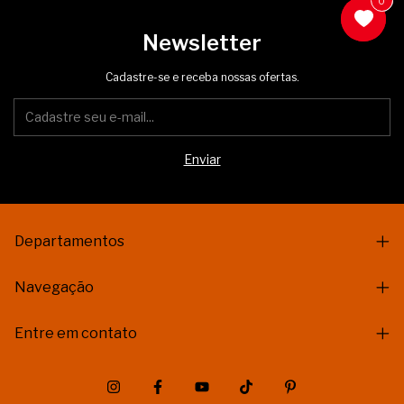
0
0
Newsletter
Cadastre-se e receba nossas ofertas.
Departamentos
Navegação
Entre em contato