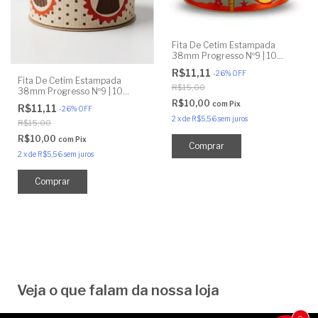
Fita De Cetim Estampada
38mm Progresso Nº9 | 10
Metros - Havai
R$11,11
-
26
%
OFF
Fita De Cetim Estampada
R$15,00
38mm Progresso Nº9 | 10
Metros Chocolate Poá
R$10,00
com
Pix
R$11,11
-
26
%
OFF
2
x
de
R$5,56
sem juros
R$15,00
R$10,00
com
Pix
2
x
de
R$5,56
sem juros
Veja o que falam da nossa loja