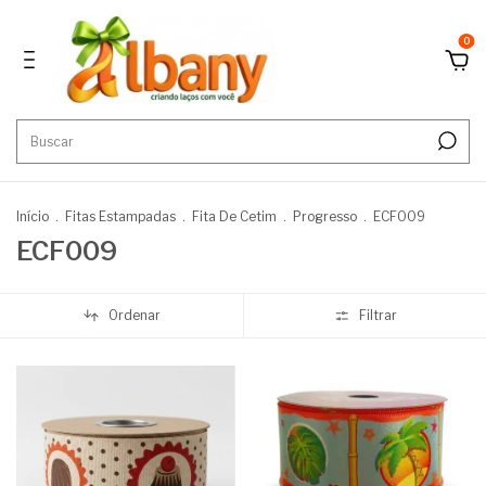
0
Início
.
Fitas Estampadas
.
Fita De Cetim
.
Progresso
.
ECF009
ECF009
Ordenar
Filtrar