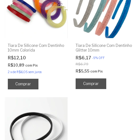
Tiara De Silicone Com Dentinho
Tiara De Silicone Com Dentinho
10mm Colorida
Glitter 10mm
R$12,10
R$6,17
-
9
%
OFF
R$6,79
R$10,89
com
Pix
R$5,55
com
Pix
2
x
de
R$6,05
sem juros
Comprar
Comprar