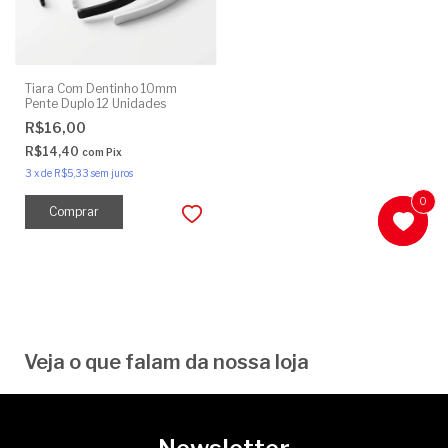
Tiara Com Dentinho 10mm
Pente Duplo 12 Unidades
R$16,00
R$14,40
com
Pix
3
x
de
R$5,33
sem juros
0
0
Comprar
Veja o que falam da nossa loja