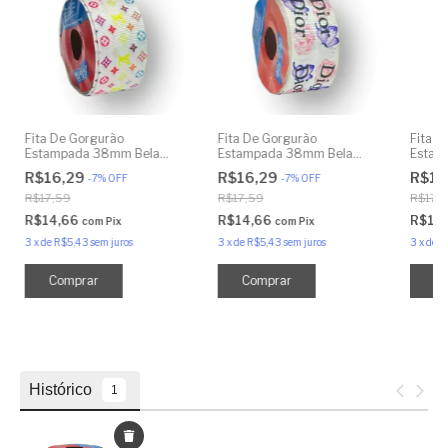
Fita De Gorgurão
Fita De Gorgurão
Fita D
Estampada 38mm Bela
Estampada 38mm Bela
Estam
Fita Nº9 Grife Branco
Fita Nº9 Grife Famosa
Fita N
R$16,29
R$16,29
R$16
-
7
%
OFF
-
7
%
OFF
R$17,59
R$17,59
R$17,
R$14,66
R$14,66
R$14
com
Pix
com
Pix
3
x
de
R$5,43
sem juros
3
x
de
R$5,43
sem juros
3
x
de
R