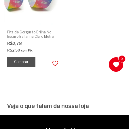
Fita de Gorgurão Brilha No
Escuro Bailarina Claro Metro
R$2,78
R$2,50
com
Pix
0
0
Veja o que falam da nossa loja