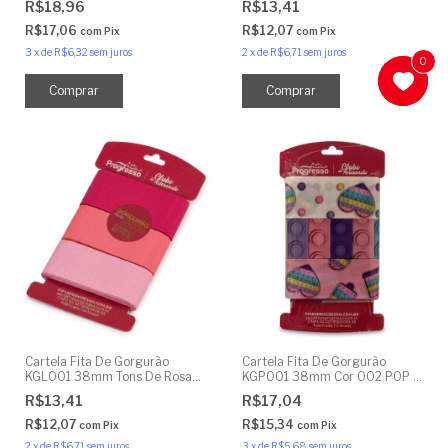
R$18,96
R$13,41
R$17,06
R$12,07
com
Pix
com
Pix
3
x
de
R$6,32
sem juros
2
x
de
R$6,71
sem juros
0
0
Cartela Fita De Gorgurão
Cartela Fita De Gorgurão
KGL001 38mm Tons De Rosas
KGP001 38mm Cor 002 POP IT
2 | 9 Metros
Candy Colors 9 Metros
R$13,41
R$17,04
R$12,07
R$15,34
com
Pix
com
Pix
2
x
de
R$6,71
sem juros
3
x
de
R$5,68
sem juros