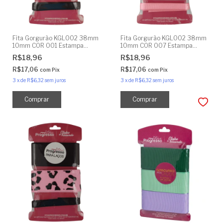
Fita Gorgurão KGL002 38mm
Fita Gorgurão KGL002 38mm
10mm COR 001 Estampa
10mm COR 007 Estampa
Veludo Animal Print 9 Metros
Veludo Ursinho 9 Metros
R$18,96
R$18,96
R$17,06
R$17,06
com
Pix
com
Pix
3
x
de
R$6,32
sem juros
3
x
de
R$6,32
sem juros