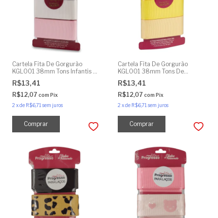
Cartela Fita De Gorgurão
Cartela Fita De Gorgurão
KGL001 38mm Tons Infantis 9
KGL001 38mm Tons De
Metros
Amarelo 9 Metros
R$13,41
R$13,41
R$12,07
R$12,07
com
Pix
com
Pix
2
x
de
R$6,71
sem juros
2
x
de
R$6,71
sem juros