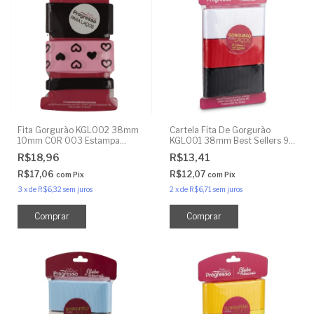
Fita Gorgurão KGL002 38mm
Cartela Fita De Gorgurão
10mm COR 003 Estampa
KGL001 38mm Best Sellers 9
Veludo Coração Poá 9 Metros
Metros
R$18,96
R$13,41
R$17,06
R$12,07
com
Pix
com
Pix
3
x
de
R$6,32
sem juros
2
x
de
R$6,71
sem juros