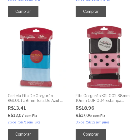
Cartela Fita De Gorgurão
Fita Gorgurão KGL002 38mm
KGL001 38mm Tons De Azul 9
10mm COR 004 Estampa
Metros
Veludo Poá 9 Metros
R$13,41
R$18,96
R$12,07
R$17,06
com
Pix
com
Pix
2
x
de
R$6,71
sem juros
3
x
de
R$6,32
sem juros