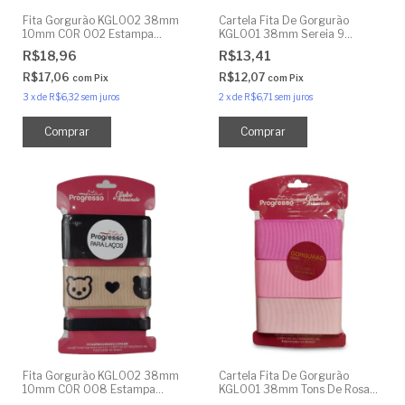
Fita Gorgurão KGL002 38mm
Cartela Fita De Gorgurão
10mm COR 002 Estampa
KGL001 38mm Sereia 9
Veludo Animal Print 9 Metros
Metros
R$18,96
R$13,41
R$17,06
R$12,07
com
Pix
com
Pix
3
x
de
R$6,32
sem juros
2
x
de
R$6,71
sem juros
Fita Gorgurão KGL002 38mm
Cartela Fita De Gorgurão
10mm COR 008 Estampa
KGL001 38mm Tons De Rosas |
Veludo Ursinho 9 Metros
9 Metros