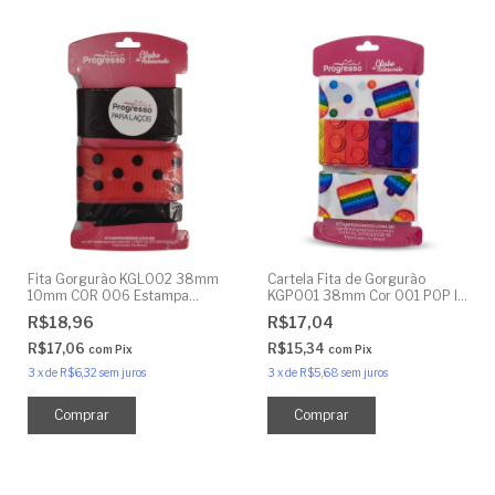
Fita Gorgurão KGL002 38mm
Cartela Fita de Gorgurão
10mm COR 006 Estampa
KGP001 38mm Cor 001 POP IT
Veludo Poá 9 Metros
Cores Vibrantes 9 Metros
R$18,96
R$17,04
R$17,06
R$15,34
com
Pix
com
Pix
3
x
de
R$6,32
sem juros
3
x
de
R$5,68
sem juros