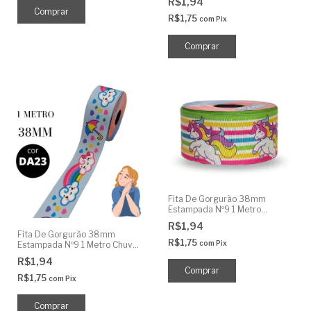
R$1,94
R$1,75
com
Pix
Fita De Gorgurão 38mm
Estampada Nº9 1 Metro
Unicórnio Listras
R$1,94
Fita De Gorgurão 38mm
R$1,75
com
Pix
Estampada Nº9 1 Metro Chuva
de Amor Coração
R$1,94
R$1,75
com
Pix