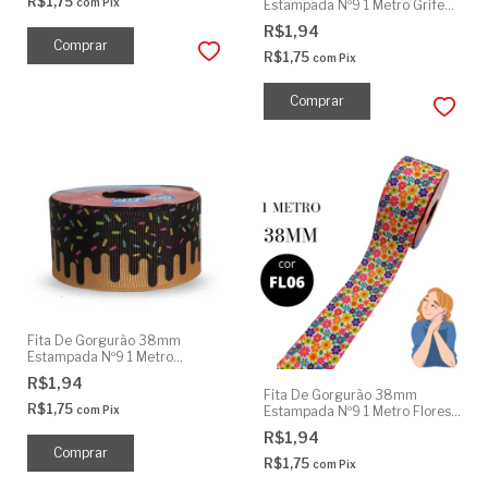
R$1,75
com
Pix
Estampada Nº9 1 Metro Grife
Listrada
R$1,94
R$1,75
com
Pix
Fita De Gorgurão 38mm
Estampada Nº9 1 Metro
Cobertura Chocolate
R$1,94
Fita De Gorgurão 38mm
R$1,75
com
Pix
Estampada Nº9 1 Metro Flores
Pequenas
R$1,94
R$1,75
com
Pix