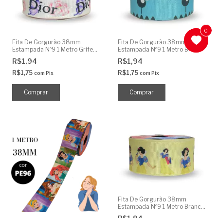
0
0
Fita De Gorgurão 38mm
Fita De Gorgurão 38mm
Estampada Nº9 1 Metro Grife
Estampada Nº9 1 Metro Bidu
Famosa
R$1,94
R$1,94
R$1,75
R$1,75
com
Pix
com
Pix
Fita De Gorgurão 38mm
Estampada Nº9 1 Metro Branca
De Neve