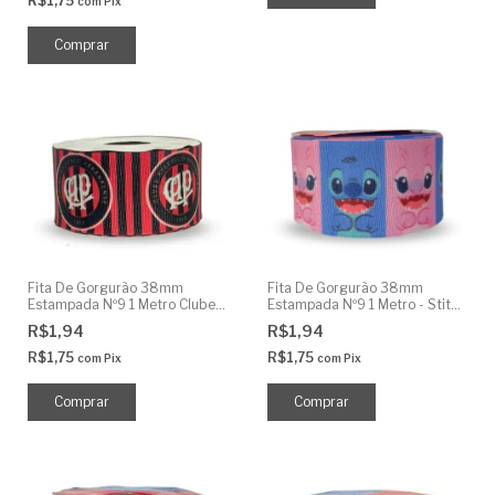
R$1,75
com
Pix
Fita De Gorgurão 38mm
Fita De Gorgurão 38mm
Estampada Nº9 1 Metro Clube
Estampada Nº9 1 Metro - Stitch
de Futebol
e Angel
R$1,94
R$1,94
R$1,75
R$1,75
com
Pix
com
Pix