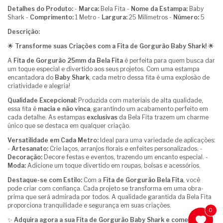
Detalhes do Produto:
-
Marca:
Bela Fita -
Nome da Estampa:
Baby
Shark -
Comprimento:
1 Metro -
Largura:
25 Milímetros -
Número:
5
Descrição:
🌟
Transforme suas Criações com a Fita de Gorgurão Baby Shark!
🌟
A
Fita de Gorgurão 25mm da Bela Fita
é perfeita para quem busca dar
um toque especial e divertido aos seus projetos. Com uma estampa
encantadora do
Baby Shark
, cada metro dessa fita é uma explosão de
criatividade e alegria!
Qualidade Excepcional:
Produzida com materiais de alta qualidade,
essa fita é
macia e não vinca
, garantindo um acabamento perfeito em
cada detalhe. As estampas
exclusivas
da Bela Fita trazem um charme
único que se destaca em qualquer criação.
Versatilidade em Cada Metro:
Ideal para uma variedade de aplicações:
-
Artesanato:
Crie laços, arranjos florais e enfeites personalizados. -
Decoração:
Decore festas e eventos, trazendo um encanto especial. -
Moda:
Adicione um toque divertido em roupas, bolsas e acessórios.
Destaque-se com Estilo:
Com a
Fita de Gorgurão Bela Fita
, você
pode criar com confiança. Cada projeto se transforma em uma obra-
prima que será admirada por todos. A qualidade garantida da Bela Fita
proporciona tranquilidade e segurança em suas criações.
0
✨
Adquira agora a sua Fita de Gorgurão Baby Shark e comece a dar