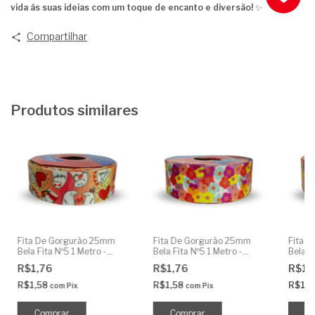
vida às suas ideias com um toque de encanto e diversão!
✨
Compartilhar
Produtos similares
Fita De Gorgurão 25mm
Fita De Gorgurão 25mm
Fita 
Bela Fita Nº5 1 Metro -
Bela Fita Nº5 1 Metro -
Bela F
Flork Amor
Flores Coloridas
Flores
R$1,76
R$1,76
R$1,
R$1,58
R$1,58
R$1,
com
Pix
com
Pix