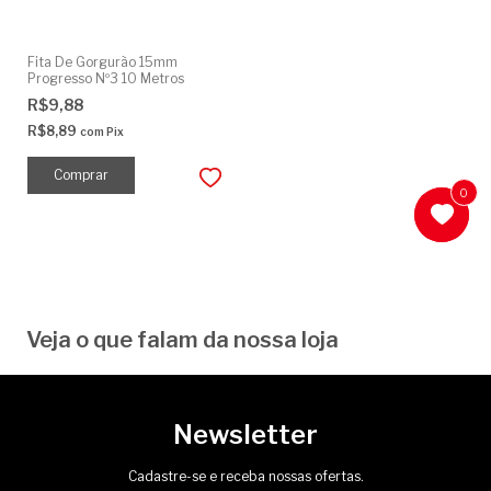
Fita De Gorgurão 15mm
Progresso Nº3 10 Metros
R$9,88
R$8,89
com
Pix
Comprar
0
0
Veja o que falam da nossa loja
Newsletter
Cadastre-se e receba nossas ofertas.