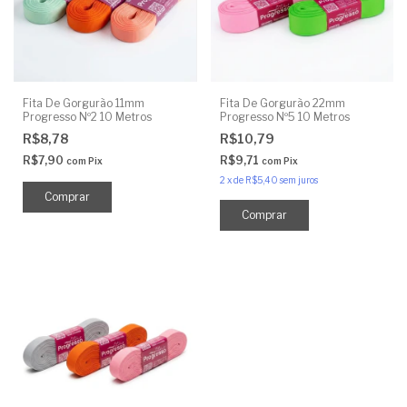
Fita De Gorgurão 11mm
Fita De Gorgurão 22mm
Progresso Nº2 10 Metros
Progresso Nº5 10 Metros
R$8,78
R$10,79
R$7,90
R$9,71
com
Pix
com
Pix
2
x
de
R$5,40
sem juros
Comprar
Comprar