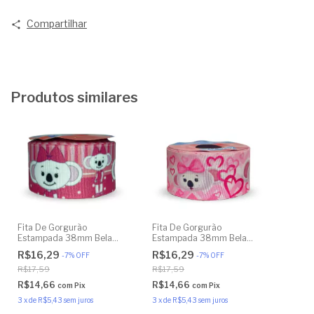
Compartilhar
Produtos similares
Fita De Gorgurão
Fita De Gorgurão
Estampada 38mm Bela
Estampada 38mm Bela
Fita Nº9 - Lilica
Fita Nº9 Lilica Coala
R$16,29
R$16,29
-
7
%
OFF
-
7
%
OFF
R$17,59
R$17,59
R$14,66
R$14,66
com
Pix
com
Pix
3
x
de
R$5,43
sem juros
3
x
de
R$5,43
sem juros