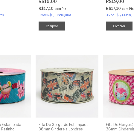
R$19,00
R$19,00
R$17,10
R$17,10
com
Pix
com
Pix
ros
3
x
de
R$6,33
sem juros
3
x
de
R$6,33
sem ju
ão Estampada
Fita De Gorgurão Estampada
Fita De Gorgur
 Ratinho
38mm Cinderela Londres
38mm Cinderela