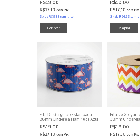
R$19,00
R$19,00
R$17,10
R$17,10
com
Pix
com
Pix
3
x
de
R$6,33
sem juros
3
x
de
R$6,33
sem ju
Fita De Gorgurão Estampada
Fita De Gorgur
38mm Cinderela Flamingos Azul
38mm Cinderela
R$19,00
R$19,00
R$17,10
R$17,10
com
Pix
com
Pix