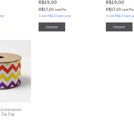
R$19,00
R$19,00
R$17,10
R$17,10
com
Pix
com
Pix
ros
3
x
de
R$6,33
sem juros
3
x
de
R$6,33
sem ju
ão Estampada
 Zig Zag