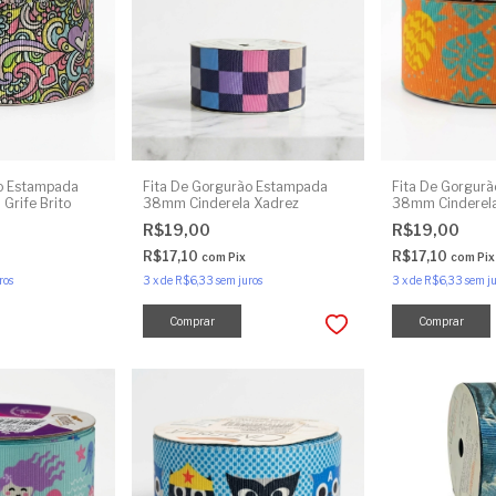
ão Estampada
Fita De Gorgurão Estampada
Fita De Gorgur
Grife Brito
38mm Cinderela Xadrez
38mm Cinderel
R$19,00
R$19,00
R$17,10
R$17,10
com
Pix
com
Pix
ros
3
x
de
R$6,33
sem juros
3
x
de
R$6,33
sem ju