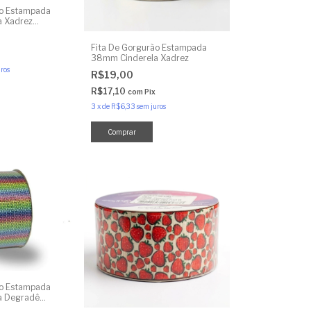
ão Estampada
 Xadrez
Fita De Gorgurão Estampada
38mm Cinderela Xadrez
ros
R$19,00
R$17,10
com
Pix
3
x
de
R$6,33
sem juros
ão Estampada
a Degradê