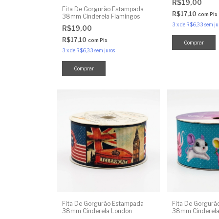
R$19,00
Fita De Gorgurão Estampada
R$17,10
com
Pix
38mm Cinderela Flamingos
3
x
de
R$6,33
sem ju
R$19,00
R$17,10
com
Pix
3
x
de
R$6,33
sem juros
Fita De Gorgurão Estampada
Fita De Gorgur
38mm Cinderela London
38mm Cinderela