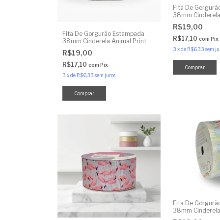
Fita De Gorgur
38mm Cinderela
Renda
R$19,00
Fita De Gorgurão Estampada
R$17,10
com
Pix
38mm Cinderela Animal Print
3
x
de
R$6,33
sem ju
R$19,00
R$17,10
com
Pix
3
x
de
R$6,33
sem juros
Fita De Gorgur
38mm Cinderela