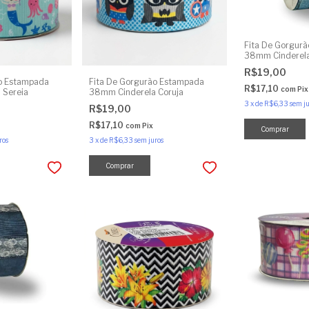
Fita De Gorgur
38mm Cinderela
Ziper
R$19,00
ão Estampada
Fita De Gorgurão Estampada
R$17,10
com
Pix
 Sereia
38mm Cinderela Coruja
3
x
de
R$6,33
sem ju
R$19,00
R$17,10
com
Pix
ros
3
x
de
R$6,33
sem juros