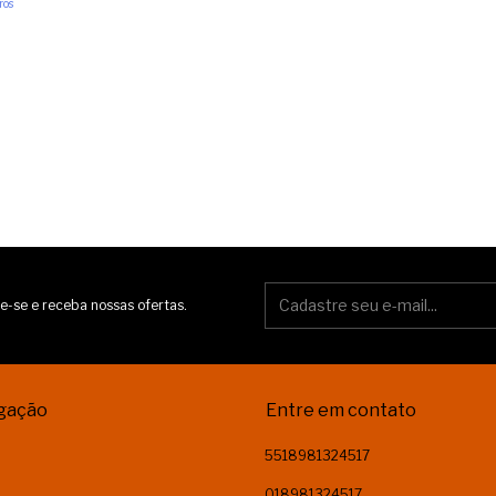
ros
e-se e receba nossas ofertas.
gação
Entre em contato
5518981324517
018981324517