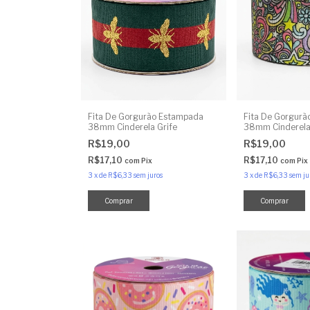
Fita De Gorgurão Estampada
Fita De Gorgur
38mm Cinderela Grife
38mm Cinderela 
R$19,00
R$19,00
R$17,10
R$17,10
com
Pix
com
Pix
3
x
de
R$6,33
sem juros
3
x
de
R$6,33
sem ju