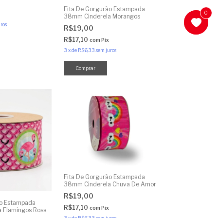
Fita De Gorgurão Estampada
0
0
38mm Cinderela Morangos
ros
R$19,00
R$17,10
com
Pix
3
x
de
R$6,33
sem juros
Fita De Gorgurão Estampada
38mm Cinderela Chuva De Amor
R$19,00
ão Estampada
R$17,10
com
Pix
 Flamingos Rosa