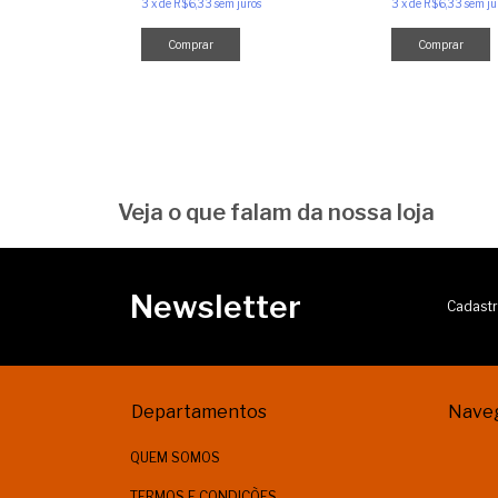
3
x
de
R$6,33
sem juros
3
x
de
R$6,33
sem ju
Veja o que falam da nossa loja
Newsletter
Cadastr
Departamentos
Nave
QUEM SOMOS
TERMOS E CONDIÇÕES