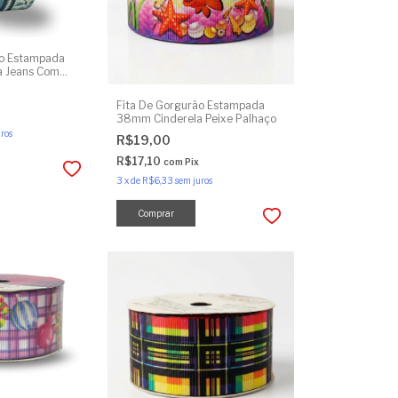
ão Estampada
 Jeans Com
Fita De Gorgurão Estampada
38mm Cinderela Peixe Palhaço
ros
R$19,00
R$17,10
com
Pix
3
x
de
R$6,33
sem juros