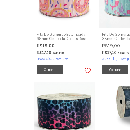
Fita De Gorgurão Estampada
Fita De Gorgur
38mm Cinderela Donuts Rosa
38mm Cinderela
R$19,00
R$19,00
R$17,10
R$17,10
com
Pix
com
Pix
3
x
de
R$6,33
sem juros
3
x
de
R$6,33
sem ju