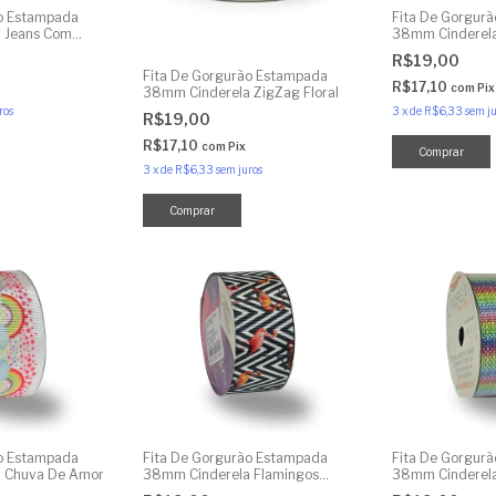
ão Estampada
Fita De Gorgur
 Jeans Com
38mm Cinderela
Pirulitos
R$19,00
Fita De Gorgurão Estampada
R$17,10
com
Pix
38mm Cinderela ZigZag Floral
ros
3
x
de
R$6,33
sem ju
R$19,00
R$17,10
com
Pix
3
x
de
R$6,33
sem juros
ão Estampada
Fita De Gorgurão Estampada
Fita De Gorgur
 Chuva De Amor
38mm Cinderela Flamingos
38mm Cinderel
Zigzag
Crochê