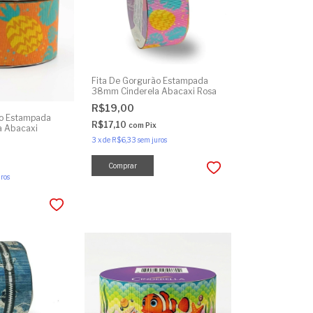
Fita De Gorgurão Estampada
38mm Cinderela Abacaxi Rosa
R$19,00
ão Estampada
R$17,10
com
Pix
a Abacaxi
3
x
de
R$6,33
sem juros
ros