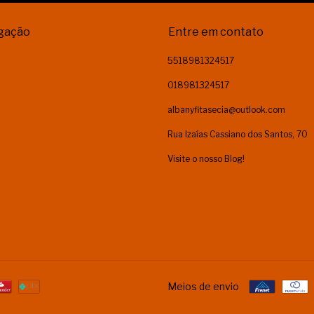
gação
Entre em contato
5518981324517
018981324517
albanyfitasecia@outlook.com
Rua Izaías Cassiano dos Santos, 70
Visite o nosso Blog!
Meios de envio