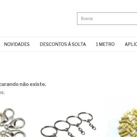
NOVIDADES
DESCONTOS Á SOLTA
1 METRO
APLI
curando não existe.
os.