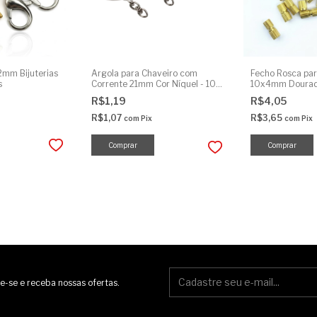
2mm Bijuterias
Argola para Chaveiro com
Fecho Rosca para
s
Corrente 21mm Cor Níquel - 10
10x4mm Dourado
Unidades
R$1,19
R$4,05
R$1,07
R$3,65
com
Pix
com
Pix
e-se e receba nossas ofertas.