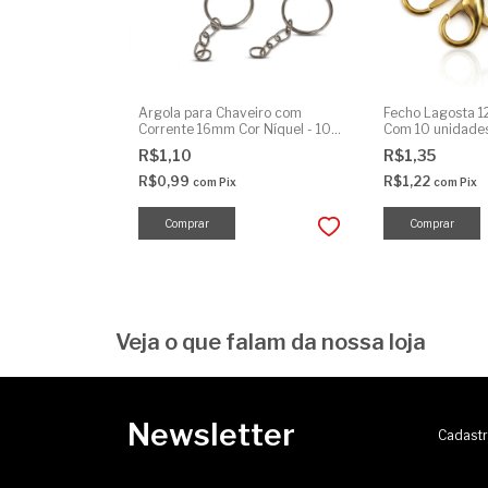
Argola para Chaveiro com
Fecho Lagosta 1
Corrente 16mm Cor Níquel - 10
Com 10 unidade
Unidades
R$1,10
R$1,35
R$0,99
R$1,22
com
Pix
com
Pix
Comprar
Veja o que falam da nossa loja
Newsletter
Cadastr