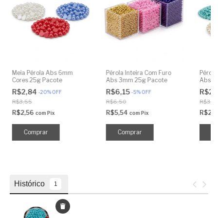
Meia Pérola Abs 6mm
Pérola Inteira Com Furo
Pérola
Cores 25g Pacote
Abs 3mm 25g Pacote
Abs 6
R$2,84
R$6,15
R$2,
-
20
%
OFF
-
5
%
OFF
R$3,55
R$6,50
R$3,5
R$2,56
R$5,54
R$2,
com
Pix
com
Pix
Comprar
Comprar
C