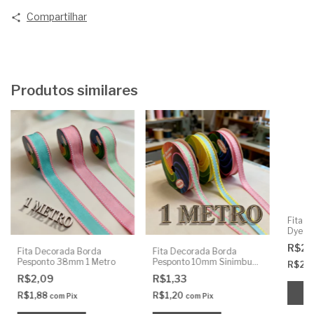
Compartilhar
Produtos similares
Fita P
Dye 3
R$2,
Fita Decorada Borda
Fita Decorada Borda
Pesponto 38mm 1 Metro
Pesponto 10mm Sinimbu
R$2,
Nº2 1 Metro
R$2,09
R$1,33
R$1,88
R$1,20
com
Pix
com
Pix