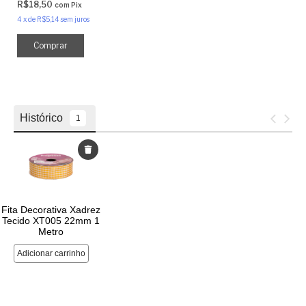
R$18,50
com
Pix
4
x
de
R$5,14
sem juros
Comprar