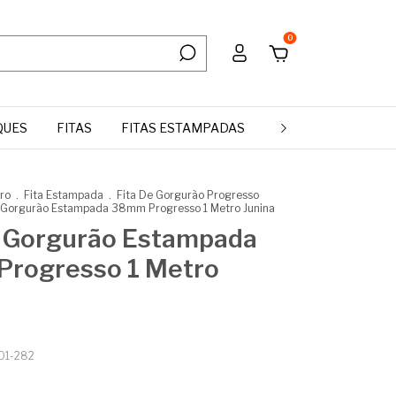
0
QUES
FITAS
FITAS ESTAMPADAS
MANTA DE STRASS 
tro
.
Fita Estampada
.
Fita De Gorgurão Progresso
e Gorgurão Estampada 38mm Progresso 1 Metro Junina
e Gorgurão Estampada
rogresso 1 Metro
01-282