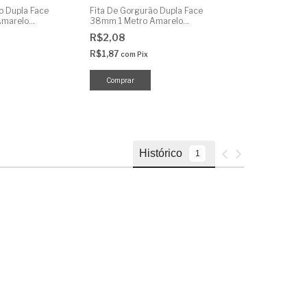
o Dupla Face
Fita De Gorgurão Dupla Face
Fita De Gorgurã
Amarelo
38mm 1 Metro Amarelo
38mm 1 Metro 
Vermelho
R$2,08
R$2,08
R$1,87
R$1,87
com
Pix
com
Pix