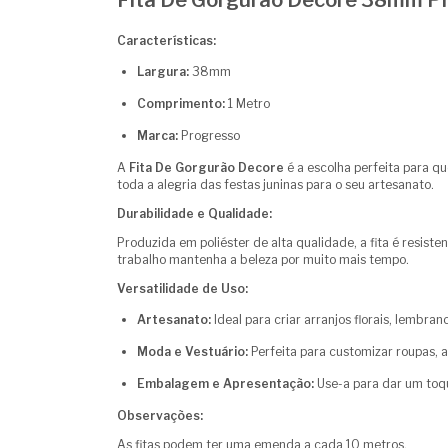
Fita De Gorgurão Decore 38mm Pr
Características:
Largura:
38mm
Comprimento:
1 Metro
Marca:
Progresso
A
Fita De Gorgurão Decore
é a escolha perfeita para qu
toda a alegria das festas juninas para o seu artesanato.
Durabilidade e Qualidade:
Produzida em poliéster de alta qualidade, a fita é resist
trabalho mantenha a beleza por muito mais tempo.
Versatilidade de Uso:
Artesanato:
Ideal para criar arranjos florais, lembra
Moda e Vestuário:
Perfeita para customizar roupas, a
Embalagem e Apresentação:
Use-a para dar um toqu
Observações:
As fitas podem ter uma emenda a cada 10 metros.