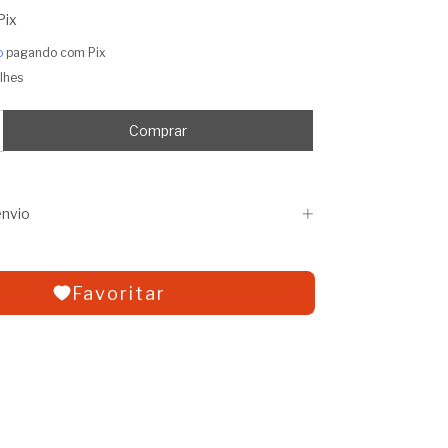
Pix
o
pagando com Pix
lhes
nvio
Favoritar