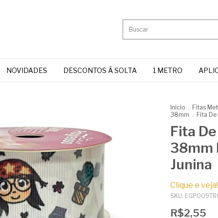
NOVIDADES
DESCONTOS Á SOLTA
1 METRO
APLI
Início
.
Fitas Me
38mm
.
Fita D
Fita D
38mm P
Junina
Clique e veja!
SKU:
EGP009TR
R$2,55