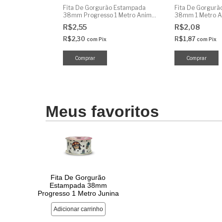
o Estampada
Fita De Gorgurão Estampada
Fita De Gorgurã
 1 Metro
38mm Progresso 1 Metro Animal
38mm 1 Metro A
Print Réptil
R$2,55
R$2,08
R$2,30
R$1,87
com
Pix
com
Pix