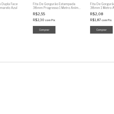
o Dupla Face
Fita De Gorgurão Estampada
Fita De Gorgurã
marelo Azul
38mm Progresso 1 Metro Animal
38mm 1 Metro 
Print Réptil
Vermelho
R$2,55
R$2,08
R$2,30
R$1,87
com
Pix
com
Pix