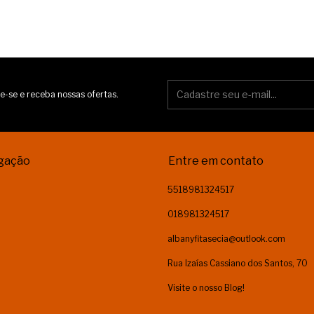
e-se e receba nossas ofertas.
gação
Entre em contato
5518981324517
018981324517
albanyfitasecia@outlook.com
Rua Izaías Cassiano dos Santos, 70
Visite o nosso Blog!