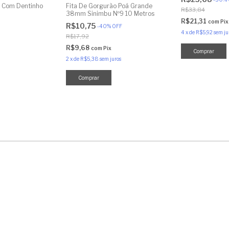
e Com Dentinho
Fita De Gorgurão Poá Grande
R$33,84
38mm Sinimbu Nº9 10 Metros
R$21,31
com
Pix
R$10,75
-
40
%
OFF
4
x
de
R$5,92
sem ju
R$17,92
R$9,68
com
Pix
2
x
de
R$5,38
sem juros
Comprar