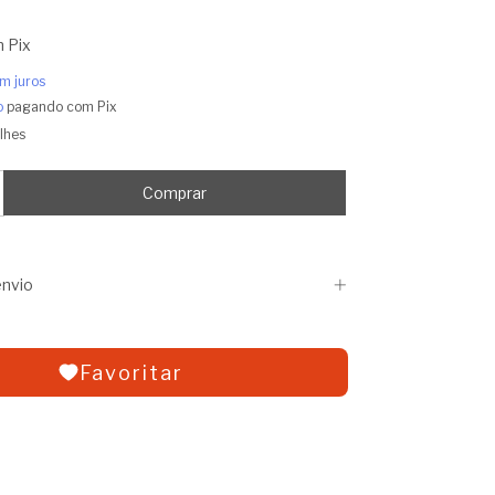
m
Pix
m juros
o
pagando com Pix
lhes
nvio
Favoritar