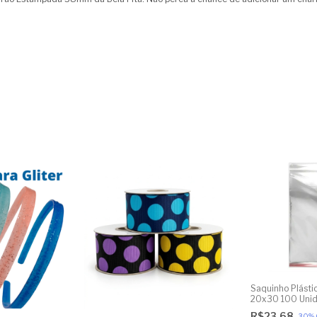
Saquinho Plásti
20x30 100 Uni
R$23,68
-
30
%