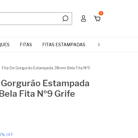
0
QUES
FITAS
FITAS ESTAMPADAS
MANTA DE STRASS 
Fita De Gorgurão Estampada 38mm Bela Fita Nº9
e Gorgurão Estampada
ela Fita Nº9 Grife
7
%
OFF