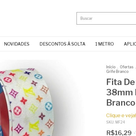
NOVIDADES
DESCONTOS Á SOLTA
1 METRO
APLI
Início
.
Ofertas
.
Grife Branco
Fita D
38mm B
Branco
Clique e veja!
SKU:
MF24
R$16,29
-