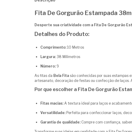
Fita De Gorgurão Estampada 38mm
Desperte sua criatividade com a Fita De Gorgurão Est
Detalhes do Produto:
Comprimento:
10 Metros
Largura:
38 Milímetros
Número:
9
As fitas da
Bela Fita
são conhecidas por suas estampas ex
artesanato, decoração de festas ou confecção de laços.
Por que escolher a Fita De Gorgurão Est
Fitas macias:
A textura ideal para laços e acabamento
Versatilidade:
Perfeita para confeccionar laços, deco
Garantia de qualidade:
Compre com confiança, saben
Transforme suas ideias em realidade com a Fita De Gorg