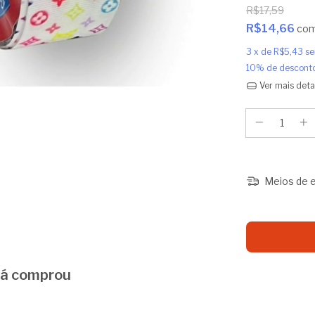
R$17,59
R$14,66
co
3
x de
R$5,43
se
10% de descont
Ver mais deta
Meios de e
 já comprou