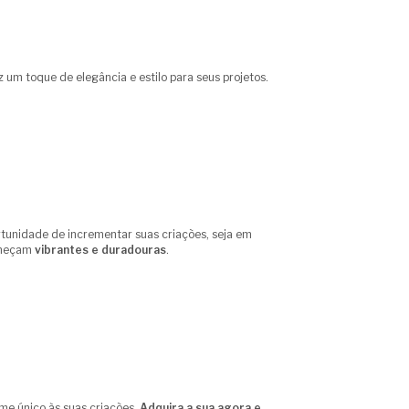
az um toque de elegância e estilo para seus projetos.
tunidade de incrementar suas criações, seja em
maneçam
vibrantes e duradouras
.
me único às suas criações.
Adquira a sua agora e