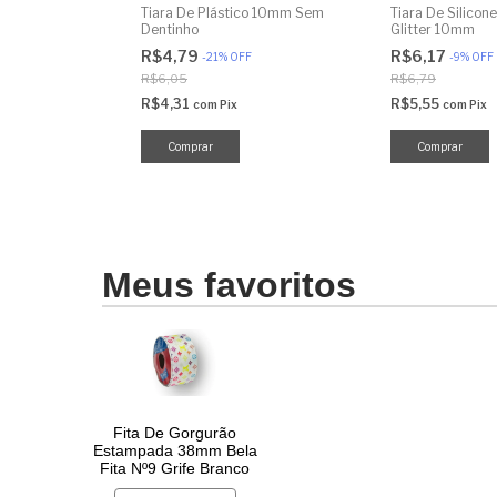
Tiara De Plástico 10mm Sem
Tiara De Silicon
Dentinho
Glitter 10mm
R$4,79
R$6,17
-
21
%
OFF
-
9
%
OFF
R$6,05
R$6,79
R$4,31
R$5,55
com
Pix
com
Pix
Comprar
Comprar