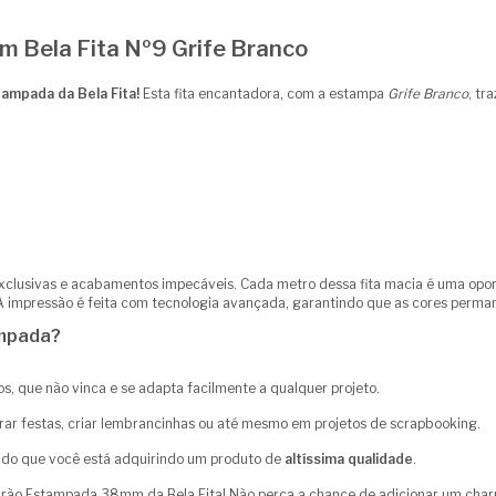
 Bela Fita Nº9 Grife Branco
ampada da Bela Fita!
Esta fita encantadora, com a estampa
Grife Branco
, tr
clusivas e acabamentos impecáveis. Cada metro dessa fita macia é uma opor
 A impressão é feita com tecnologia avançada, garantindo que as cores per
ampada?
s, que não vinca e se adapta facilmente a qualquer projeto.
rar festas, criar lembrancinhas ou até mesmo em projetos de scrapbooking.
do que você está adquirindo um produto de
altíssima qualidade
.
urão Estampada 38mm da Bela Fita! Não perca a chance de adicionar um char