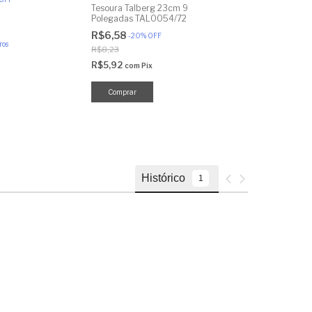
Tesoura Talberg 23cm 9
R$10,51
Polegadas TAL0054/72
R$8,90
com
Pix
R$6,58
-
20
%
OFF
ros
R$8,23
R$5,92
com
Pix