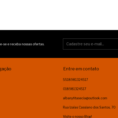
e-se e receba nossas ofertas.
gação
Entre em contato
5518981324517
018981324517
albanyfitasecia@outlook.com
Rua Izaías Cassiano dos Santos, 70
Visite o nosso Blog!