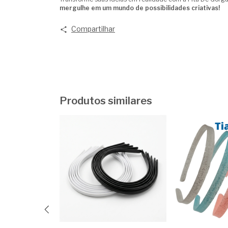
mergulhe em um mundo de possibilidades criativas!
Compartilhar
Produtos similares
o 25mm Bela
ros Moana Verde