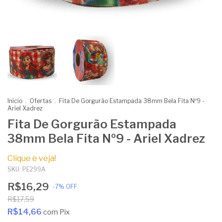
Início
.
Ofertas
.
Fita De Gorgurão Estampada 38mm Bela Fita Nº9 -
Ariel Xadrez
Fita De Gorgurão Estampada
38mm Bela Fita Nº9 - Ariel Xadrez
Clique e veja!
SKU:
PE299A
R$16,29
-
7
%
OFF
R$17,59
R$14,66
com
Pix