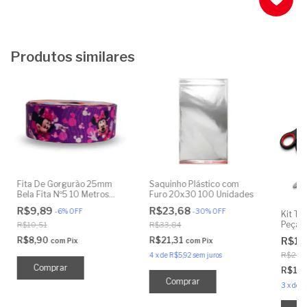
Produtos similares
Fita De Gorgurão 25mm
Saquinho Plástico com
Bela Fita Nº5 10 Metros
Furo 20x30 100 Unidades
Minnie Violeta
R$9,89
R$23,68
-
6
%
OFF
-
30
%
OFF
Kit Te
Peças
R$10,51
R$33,84
R$8,90
R$21,31
R$16
com
Pix
com
Pix
R$20,
4
x
de
R$5,92
sem juros
R$14
3
x
de
R