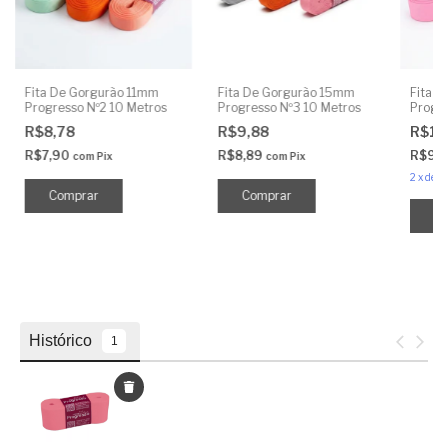
Fita De Gorgurão 11mm
Fita De Gorgurão 15mm
Fita 
Progresso Nº2 10 Metros
Progresso Nº3 10 Metros
Progre
R$8,78
R$9,88
R$10
R$7,90
R$8,89
R$9,
com
Pix
com
Pix
2
x
de
R
Comprar
Comprar
C