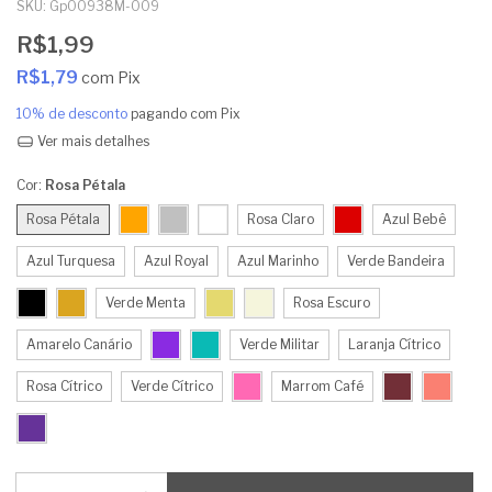
SKU:
Gp00938M-009
R$1,99
R$1,79
com
Pix
10% de desconto
pagando com Pix
Ver mais detalhes
Cor:
Rosa Pétala
Rosa Pétala
Rosa Claro
Azul Bebê
Azul Turquesa
Azul Royal
Azul Marinho
Verde Bandeira
Verde Menta
Rosa Escuro
Amarelo Canário
Verde Militar
Laranja Cítrico
Rosa Cítrico
Verde Cítrico
Marrom Café