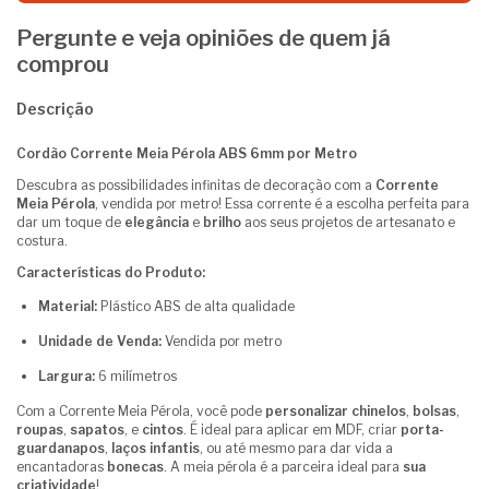
Pergunte e veja opiniões de quem já
comprou
Descrição
Cordão Corrente Meia Pérola ABS 6mm por Metro
Descubra as possibilidades infinitas de decoração com a
Corrente
Meia Pérola
, vendida por metro! Essa corrente é a escolha perfeita para
dar um toque de
elegância
e
brilho
aos seus projetos de artesanato e
costura.
Características do Produto:
Material:
Plástico ABS de alta qualidade
Unidade de Venda:
Vendida por metro
Largura:
6 milímetros
Com a Corrente Meia Pérola, você pode
personalizar chinelos
,
bolsas
,
roupas
,
sapatos
, e
cintos
. É ideal para aplicar em MDF, criar
porta-
guardanapos
,
laços infantis
, ou até mesmo para dar vida a
encantadoras
bonecas
. A meia pérola é a parceira ideal para
sua
criatividade
!