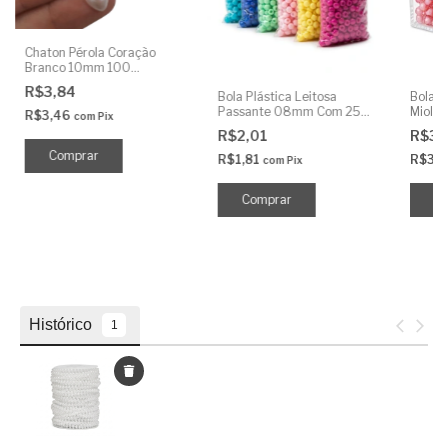
Chaton Pérola Coração
Branco 10mm 100
Unidades
R$3,84
Bola Plástica Leitosa
Bola A
Passante 08mm Com 25
Miolo
R$3,46
com
Pix
Gramas
Grama
R$2,01
R$3,
R$1,81
R$3,
com
Pix
Comprar
C