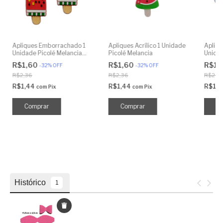
Apliques Emborrachado 1
Apliques Acrílico 1 Unidade
Apliq
Unidade Picolé Melancia
Picolé Melancia
Unidad
Cobertura
R$1,60
R$1,60
R$1,
-
32
%
OFF
-
32
%
OFF
R$2,36
R$2,36
R$2,3
R$1,44
R$1,44
R$1,
com
Pix
com
Pix