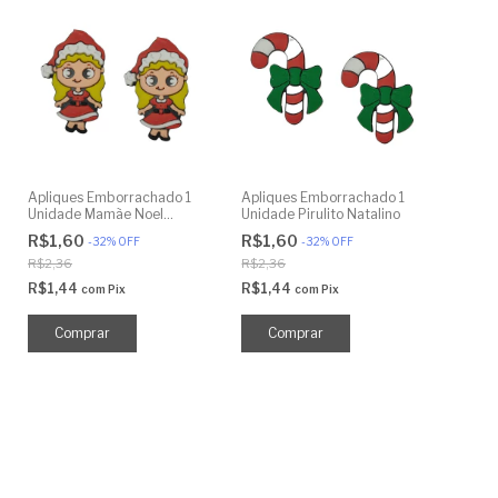
Apliques Emborrachado 1
Apliques Emborrachado 1
Unidade Mamãe Noel
Unidade Pirulito Natalino
Amarelo
R$1,60
R$1,60
-
32
%
OFF
-
32
%
OFF
R$2,36
R$2,36
R$1,44
R$1,44
com
Pix
com
Pix